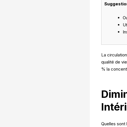
Suggestion
Ou
Ut
In
La circulation
qualité de vi
% la concentr
Dimin
Intér
Quelles sont 