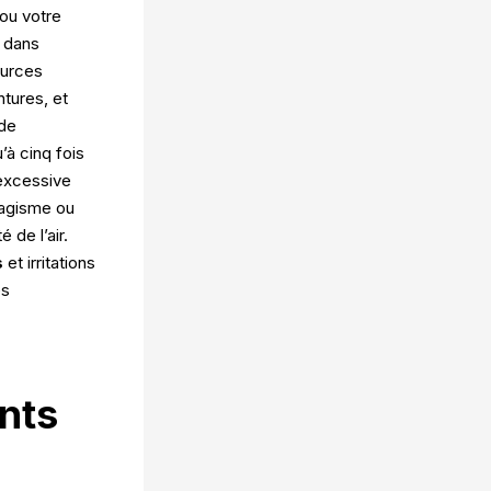
ou votre
 dans
ources
tures, et
 de
’à cinq fois
 excessive
bagisme ou
 de l’air.
s
et irritations
es
ants