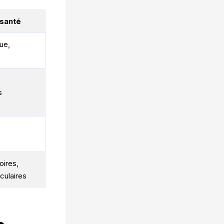
 santé
ue,
s
oires,
culaires