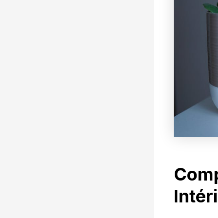
Compr
Intér