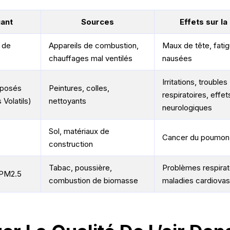
uant
Sources
Effets sur la
 de
Appareils de combustion,
Maux de tête, fatig
chauffages mal ventilés
nausées
Irritations, troubles
posés
Peintures, colles,
respiratoires, effet
Volatils)
nettoyants
neurologiques
Sol, matériaux de
Cancer du poumon
construction
Tabac, poussière,
Problèmes respirat
 PM2.5
combustion de biomasse
maladies cardiovas