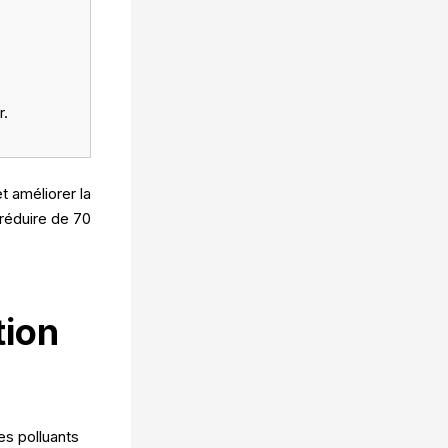
r.
et améliorer la
 réduire de 70
tion
les polluants