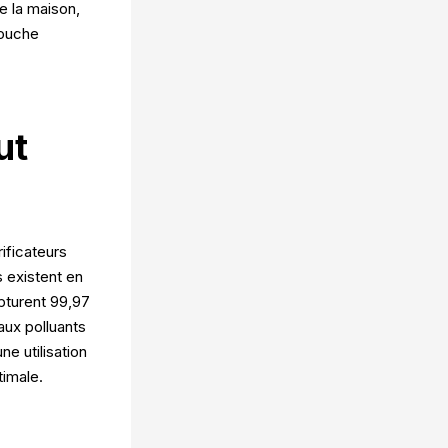
e la maison,
touche
ut
rificateurs
ls existent en
apturent 99,97
aux polluants
ne utilisation
timale.