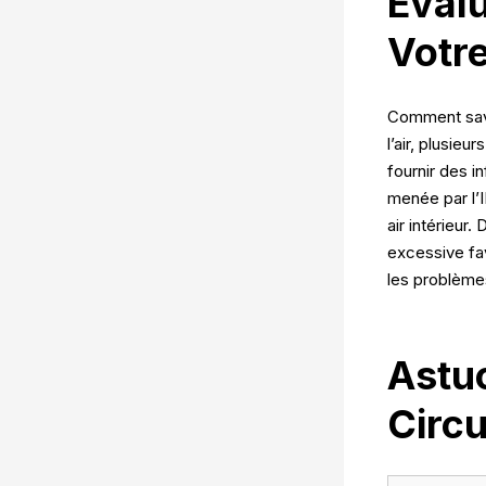
Évalu
Votr
Comment savoi
l’air, plusieu
fournir des i
menée par l’I
air intérieur.
excessive fav
les problèmes
Astu
Circu