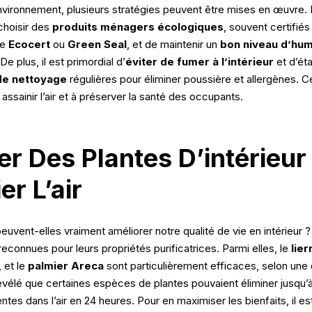
vironnement, plusieurs stratégies peuvent être mises en œuvre. I
choisir des
produits ménagers écologiques
, souvent certifiés
ue
Ecocert
ou
Green Seal
, et de maintenir un
bon niveau d’hum
e plus, il est primordial d’
éviter de fumer à l’intérieur
et d’éta
de nettoyage
régulières pour éliminer poussière et allergènes. C
 assainir l’air et à préserver la santé des occupants.
ser Des Plantes D’intérieur
er L’air
euvent-elles vraiment améliorer notre qualité de vie en intérieur 
reconnues pour leurs propriétés purificatrices. Parmi elles, le
lier
, et le
palmier Areca
sont particulièrement efficaces, selon une 
évélé que certaines espèces de plantes pouvaient éliminer jusqu
ntes dans l’air en 24 heures. Pour en maximiser les bienfaits, il es