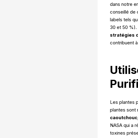
dans notre en
conseillé de 
labels tels q
30 et 50 %). D
stratégies 
contribuent à
Utili
Purifi
Les plantes p
plantes sont 
caoutchouc
NASA qui a r
toxines prése