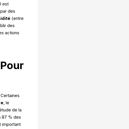
l est
 par des
idité
(entre
blir des
es actions
 Pour
? Certaines
re
, le
étude de la
’à 87 % des
t important