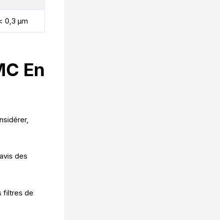
< 0,3 µm
MC En
nsidérer,
 avis des
filtres de