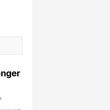
onger
e.