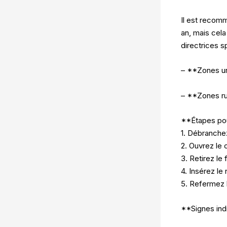
Il est recomm
an, mais cela
directrices s
– **Zones urb
– **Zones rur
**Étapes pour
1. Débranche
2. Ouvrez le 
3. Retirez le 
4. Insérez le 
5. Refermez l
**Signes ind