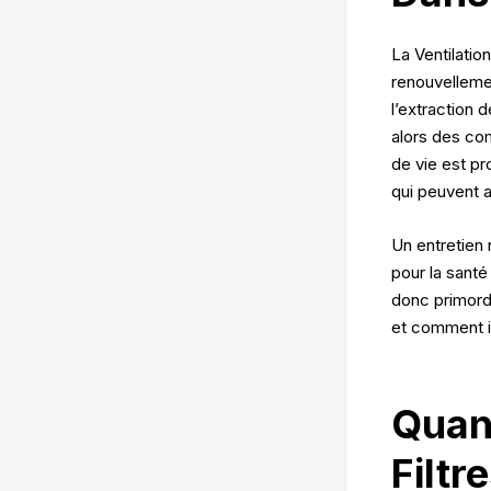
La Ventilatio
renouvellemen
l’extraction d
alors des co
de vie est pro
qui peuvent af
Un entretien 
pour la santé
donc primordi
et comment il
Quan
Filt