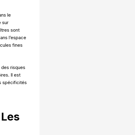
ans le
e sur
iltres sont
dans l’espace
icules fines
t des risques
es. Il est
s spécificités
 Les