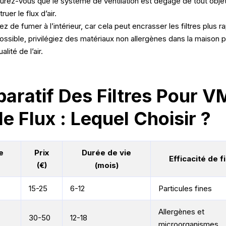
urez-vous que le système de ventilation est dégagé de tout objet 
ruer le flux d’air.
tez de fumer à l’intérieur, car cela peut encrasser les filtres plus 
possible, privilégiez des matériaux non allergènes dans la maison 
ualité de l’air.
aratif Des Filtres Pour 
e Flux : Lequel Choisir ?
e
Prix
Durée de vie
Efficacité de fi
(€)
(mois)
15-25
6-12
Particules fines
Allergènes et
30-50
12-18
microorganismes