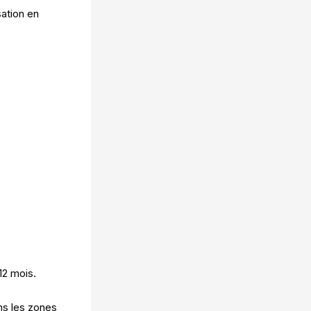
sation en
12 mois.
ns les zones