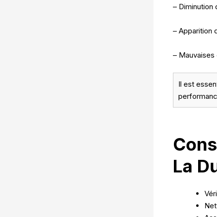
– Diminution d
– Apparition 
– Mauvaises o
Il est essen
performanc
Conse
La Du
Vér
Net