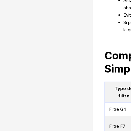
Ass
obst
Évi
Si 
la q
Comp
Simpl
Type d
filtre
Filtre G4
Filtre F7