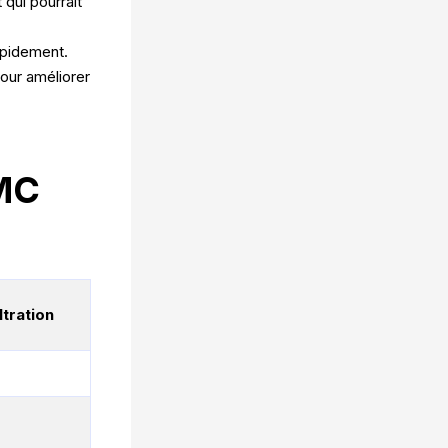
qui pourrait
rapidement.
pour améliorer
VMC
ltration