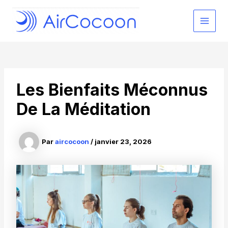
Aller
au
MAI
contenu
MEN
Les Bienfaits Méconnus
De La Méditation
Par
aircocoon
/
janvier 23, 2026