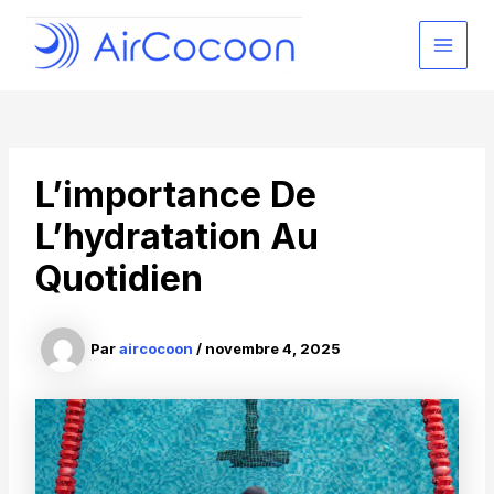
Aller
au
MAI
contenu
MEN
L’importance De
L’hydratation Au
Quotidien
Par
aircocoon
/
novembre 4, 2025